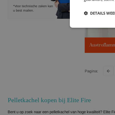
*Voor technische zaken kan
u best mailen.
DETAILS WE
Verw. volume:
Kilowattage:
Beschikbare k
zwart
Klik voor meer 
Pelletkachel kopen bij Elite Fire
Bent u op zoek naar een pelletkachel van hoge kwaliteit? Elite 