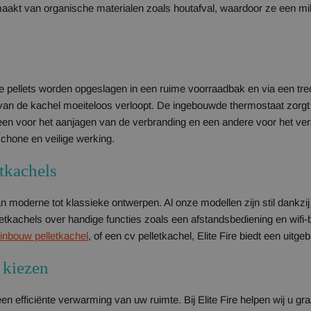
kt van organische materialen zoals houtafval, waardoor ze een milieu
e pellets worden opgeslagen in een ruime voorraadbak en via een trech
van de kachel moeiteloos verloopt. De ingebouwde thermostaat zorgt 
 een voor het aanjagen van de verbranding en een andere voor het ve
schone en veilige werking.
tkachels
van moderne tot klassieke ontwerpen. Al onze modellen zijn stil dankzi
letkachels over handige functies zoals een afstandsbediening en wifi
inbouw pelletkachel
, of een cv pelletkachel, Elite Fire biedt een uitg
 kiezen
n efficiënte verwarming van uw ruimte. Bij Elite Fire helpen wij u gra