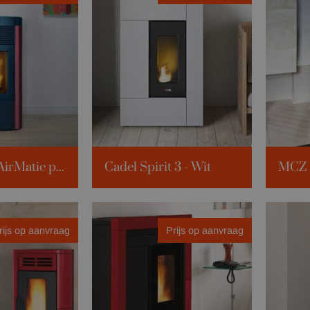
MCZ Musa AirMatic power - Bordeaux
Cadel Spirit 3 - Wit
MCZ T
342m³
Verw. volume:
118m³
Verw. 
14 KWh
Kilowattage:
5 KWh
Kilowa
rijs op aanvraag
Prijs op aanvraag
leuren
Beschikbare kleuren
Beschi
bordeaux
zwart
info
Klik vo
wit