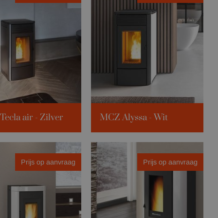
ecla air - Zilver
MCZ Alyssa - Wit
volume:
155m³
Verw. volume:
155m³
ttage:
6 KWh
Kilowattage:
6 KWh
Prijs op aanvraag
Prijs op aanvraag
kbare kleuren
Beschikbare kleuren
keramiek bordeaux
keramiek grijs
or meer info
keramiek bianco