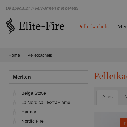
Dé specialist in verwarmen met pellets!
Pelletkachels
Mer
Home
›
Pelletkachels
Pelletka
Merken
Belga Stove
Alles
La Nordica - ExtraFlame
Harman
Nordic Fire
P