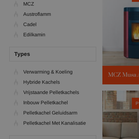
MCZ
Austroflamm
Cadel
Edilkamin
Types
Verwarming & Koeling
Hybride Kachels
Verw. volume:
Vrijstaande Pelletkachels
Kilowattage:
Inbouw Pelletkachel
P
Beschikbare k
Pelletkachel Geluidsarm
Pelletkachel Met Kanalisatie
Klik voor meer 