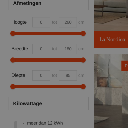
Afmetingen
Hoogte
tot
cm
Breedte
tot
cm
Verw. volume:
Kilowattage:
P
Beschikbare k
Diepte
tot
cm
bordeaux
Klik voor meer 
Kilowattage
meer dan 12 kWh