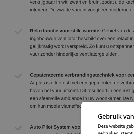
verkrijgbaar in wit, zwart en bruin, zodat u de k
interieur. De zwarte variant voegt een moderne e
Relaxfunctie voor stille warmte:
Geniet van de 
ingebouwde ventilator beschikt over een relaxfun
gelijkmatig wordt verspreid. Zo kunt u ontspann
vuur zonder hinderlijke ventilatorgeluiden.
Gepatenteerde verbrandingstechniek voor een
Airplus is uitgerust met een gepatenteerde verbr
boven het vuur uitkomt. Dit resulteert in een rust
een sfeervolle ambiance in uw woonkamer. De No
om hun mooie vlameffect, en de Viktor 8 Airplus 
Gebruik van
Deze website geb
Auto Pilot System voor optimaal rendement:
B
gebruiken, stemt