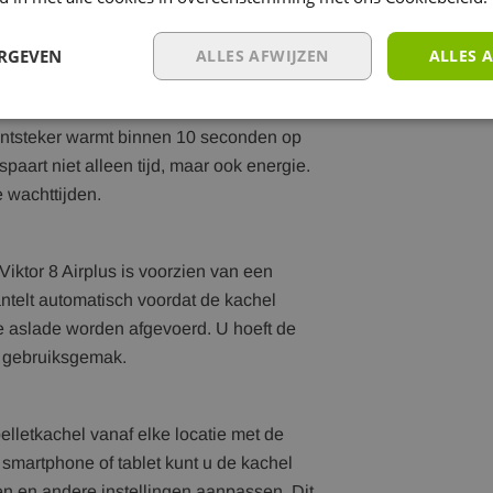
rvoor dat het rendement optimaal blijft,
ger verwarmen met één vulling pellets,
ERGEVEN
ALLES AFWIJZEN
ALLES 
pact op het milieu.
ntsteker warmt binnen 10 seconden op
spaart niet alleen tijd, maar ook energie.
 wachttijden.
iktor 8 Airplus is voorzien van een
ntelt automatisch voordat de kachel
e aslade worden afgevoerd. U hoeft de
a gebruiksgemak.
lletkachel vanaf elke locatie met de
 smartphone of tablet kunt u de kachel
en en andere instellingen aanpassen. Dit