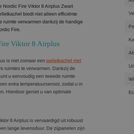
Af
Nordic Fire Viktor 8 Airplus Zwart
Ve
lletkachel biedt niet alleen efficiënte
de ruimte verwarmen dankzij de handige
Pe
rdic Fire.
Ka
ire Viktor 8 Airplus
Af
lus is niet zomaar een
pelletkachel met
Ui
re ruimtes te verwarmen. Dankzij de
 kunt u eenvoudig een tweede ruimte
Wi
een extra temperatuursensor, zodat u in
en. Hierdoor geniet u van optimale
Ec
ktor 8 Airplus is vervaardigd uit robuust
een lange levensduur. De zijpanelen zijn