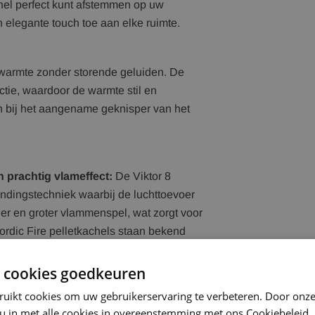
achel perfect kunt afstemmen op uw
n elegante touch toe aan elke ruimte.
warmte zonder storende geluiden. De
ctie, waardoor de warmte stil en
en bij het aangename geknisper van het
 prachtig vlameffect:
De Viktor 8
andingstechniek waarbij de luchttoevoer
iger en groter vlammenspel, wat zorgt voor
rdic Fire pelletkachels staan bekend
is daarop geen uitzondering.
 cookies goedkeuren
ruikt cookies om uw gebruikerservaring te verbeteren. Door onze
espaar op uw pelletverbruik dankzij het
 u in met alle cookies in overeenstemming met ons Cookiebeleid.