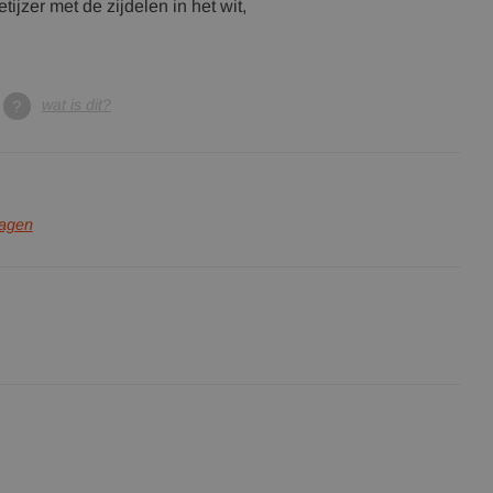
ijzer met de zijdelen in het wit,
wat is dit?
ragen