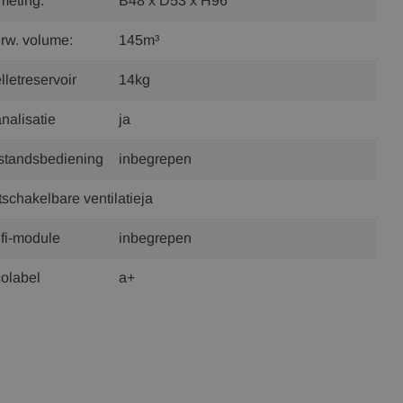
meting:
B48 x D53 x H96
rw. volume:
145m³
lletreservoir
14kg
nalisatie
ja
standsbediening
inbegrepen
tschakelbare ventilatie
ja
fi-module
inbegrepen
olabel
a+