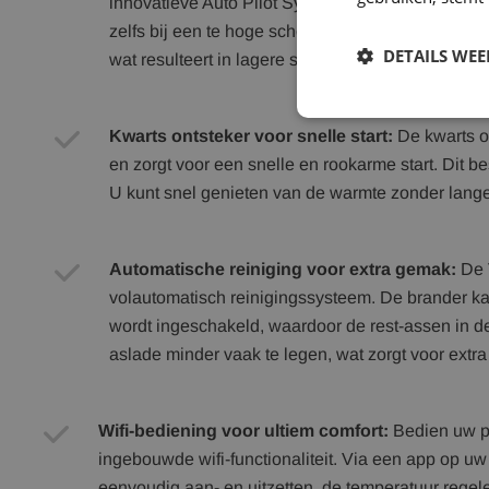
innovatieve Auto Pilot System. Dit systeem zorgt e
zelfs bij een te hoge schoorsteentrek. U kunt lan
DETAILS WE
wat resulteert in lagere stookkosten en minder im
Kwarts ontsteker voor snelle start:
De kwarts o
en zorgt voor een snelle en rookarme start. Dit be
U kunt snel genieten van de warmte zonder lange
Automatische reiniging voor extra gemak:
De V
volautomatisch reinigingssysteem. De brander ka
wordt ingeschakeld, waardoor de rest-assen in d
aslade minder vaak te legen, wat zorgt voor extr
Wifi-bediening voor ultiem comfort:
Bedien uw pe
ingebouwde wifi-functionaliteit. Via een app op uw
eenvoudig aan- en uitzetten, de temperatuur regel