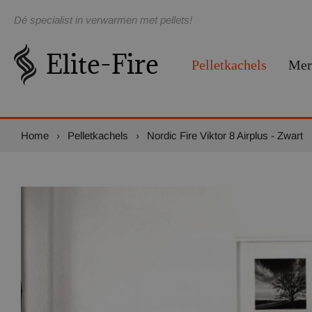
Dé specialist in verwarmen met pellets!
Pelletkachels
Mer
Home
›
Pelletkachels
›
Nordic Fire Viktor 8 Airplus - Zwart