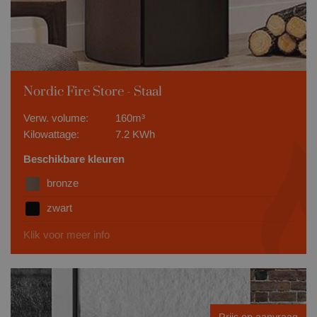
Nordic Fire Store - Staal
Verw. volume:
160m³
Kilowattage:
7.2 KWh
Beschikbare kleuren
bronze
zwart
Klik voor meer info