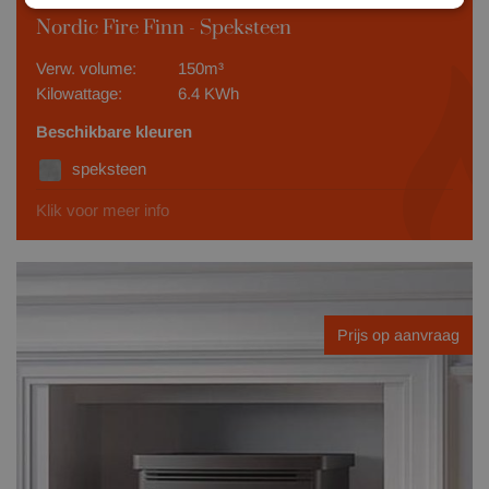
Nordic Fire Finn - Speksteen
Verw. volume:
150m³
Kilowattage:
6.4 KWh
Beschikbare kleuren
speksteen
Klik voor meer info
Prijs op aanvraag