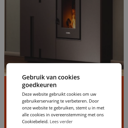
Gebruik van cookies
goedkeuren
Cadel Baggy - 7
Deze website gebruikt cookies om uw
Verw. volume:
165m³
gebruikerservaring te verbeteren. Door
Kilowattage:
6.9 KWh
onze website te gebruiken, stemt u in met
Beschikbare kleuren
alle cookies in overeenstemming met ons
Cookiebeleid.
Lees verder
zwart