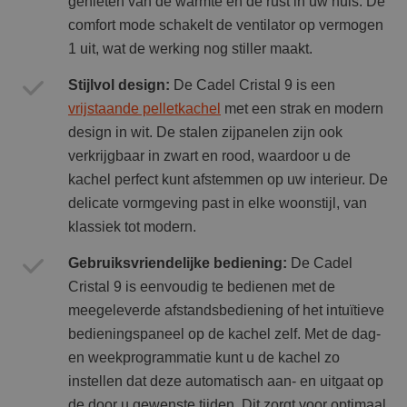
genieten van de warmte en de rust in uw huis. De
comfort mode schakelt de ventilator op vermogen
1 uit, wat de werking nog stiller maakt.
Stijlvol design:
De Cadel Cristal 9 is een
vrijstaande pelletkachel
met een strak en modern
design in wit. De stalen zijpanelen zijn ook
verkrijgbaar in zwart en rood, waardoor u de
kachel perfect kunt afstemmen op uw interieur. De
delicate vormgeving past in elke woonstijl, van
klassiek tot modern.
Gebruiksvriendelijke bediening:
De Cadel
Cristal 9 is eenvoudig te bedienen met de
meegeleverde afstandsbediening of het intuïtieve
bedieningspaneel op de kachel zelf. Met de dag-
en weekprogrammatie kunt u de kachel zo
instellen dat deze automatisch aan- en uitgaat op
de door u gewenste tijden. Dit zorgt voor optimaal