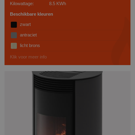
Kilowattage:
8.5 KWh
Beschikbare kleuren
zwart
antraciet
licht brons
Klik voor meer info