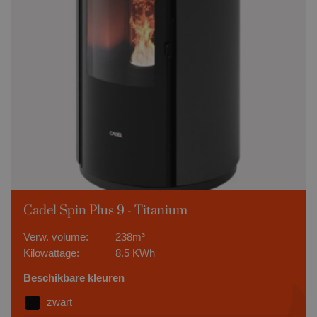
Cadel Spin Plus 9 - Titanium
Verw. volume:
238m³
Kilowattage:
8.5 KWh
Beschikbare kleuren
zwart