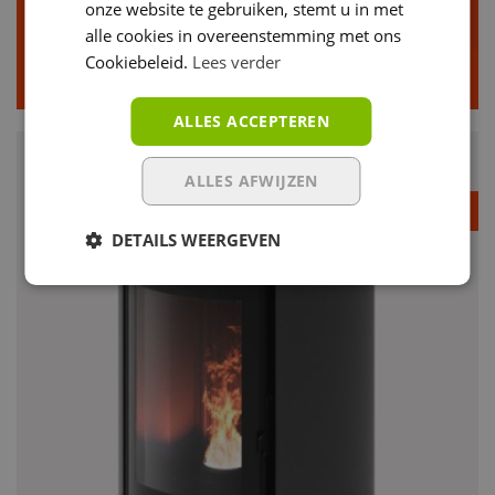
onze website te gebruiken, stemt u in met
alle cookies in overeenstemming met ons
zwart
Cookiebeleid.
Lees verder
Klik voor meer info
ALLES ACCEPTEREN
ALLES AFWIJZEN
Prijs op aanvraag
DETAILS WEERGEVEN