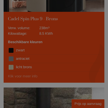
Cadel Spin Plus 9 - Brons
Verw. volume:
238m³
Kilowattage:
8.5 KWh
Beschikbare kleuren
zwart
antraciet
licht brons
Klik voor meer info
Prijs op aanvraag