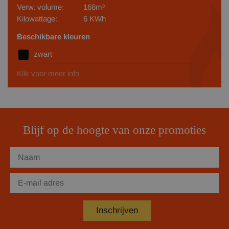
Verw. volume:
168m³
Kilowattage:
6 KWh
Beschikbare kleuren
zwart
Klik voor meer info
Blijf op de hoogte van onze promoties