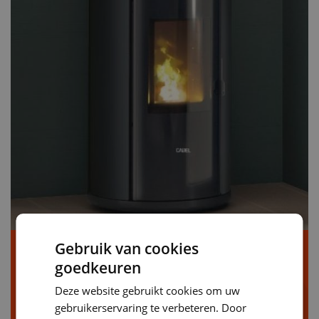
Gebruik van cookies
Cadel Sound - Zwart
goedkeuren
Verw. volume:
157m³
Deze website gebruikt cookies om uw
Kilowattage:
5.5 KWh
gebruikerservaring te verbeteren. Door
Beschikbare kleuren