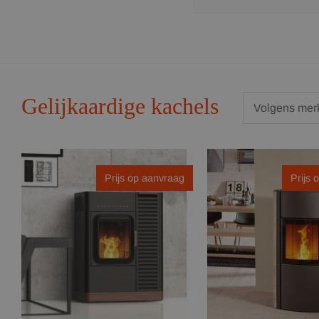
Gelijkaardige kachels
Prijs op aanvraag
Prijs 