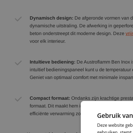
Dynamisch design:
De afgeronde vormen van d
dynamische uitstraling. De afwerking in geperforee
beton onderstreept dit moderne design. Deze
vri
voor elk interieur.
Intuïtieve bediening:
De Austroflamm Ben Inox i
intuïtief bedieningspaneel kunt u de temperatuur
Geniet van optimaal comfort met minimale inspan
Compact formaat:
Ondanks zijn krachtige prest
formaat. Dit maakt hem ideaal voor zowel kleinere
efficiënte verwarming zonder kostbare ruimte in t
Gebruik van
Deze website geb
gebruiken, stemt