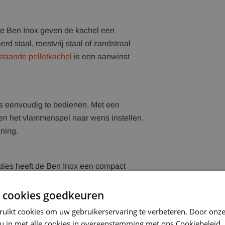
e Ben Inox geven de kachel een
rd staal, roestvrij staal of zandstraal
jstaande pelletkachel
is een aanwinst
s eenvoudig te bedienen. Met een
 en het vlammenspel naar wens instellen.
ning.
aties heeft de Ben Inox een compact
 als grotere ruimtes. Profiteer van
e leveren.
 cookies goedkeuren
ruikt cookies om uw gebruikerservaring te verbeteren. Door onze
 u in met alle cookies in overeenstemming met ons Cookiebeleid.