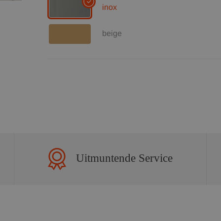
inox
beige
Uitmuntende Service