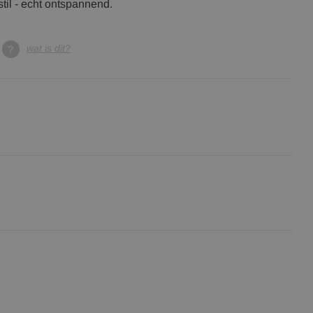
til - echt ontspannend.
wat is dit?