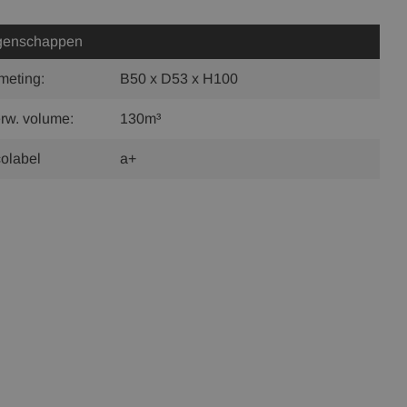
genschappen
meting:
B50 x D53 x H100
rw. volume:
130m³
olabel
a+