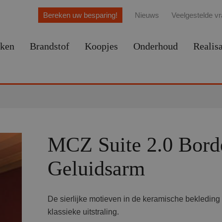
Bereken uw besparing!
Nieuws
Veelgestelde v
ken
Brandstof
Koopjes
Onderhoud
Realisa
MCZ Suite 2.0 Borde
Geluidsarm
De sierlijke motieven in de keramische bekleding 
klassieke uitstraling.