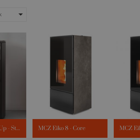
MCZ Mini Air X-Up - Staal
MCZ Eiko 8 - Core
MCZ Eik
80m³
Verw. volume:
229m³
Verw. vol