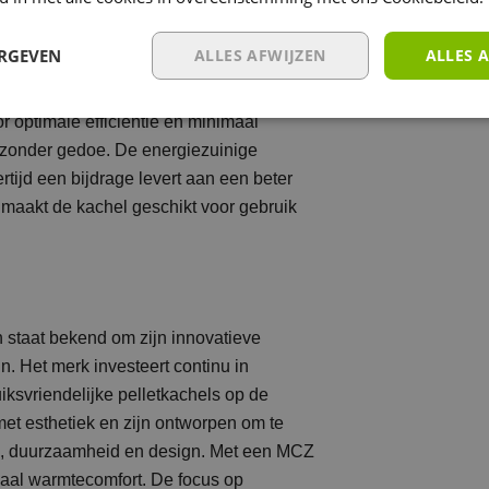
ntworpen met gebruiksgemak in
ERGEVEN
ALLES AFWIJZEN
ALLES 
n de gewenste temperatuur en het
zij de geavanceerde technologie regelt
r optimale efficiëntie en minimaal
 zonder gedoe. De energiezuinige
ertijd een bijdrage levert aan een beter
 maakt de kachel geschikt voor gebruik
 staat bekend om zijn innovatieve
. Het merk investeert continu in
iksvriendelijke pelletkachels op de
met esthetiek en zijn ontworpen om te
es, duurzaamheid en design. Met een MCZ
maal warmtecomfort. De focus op