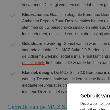
verwarmen. Dit zorgt voor een comfortabele en gel
Kleurvariaties:
Naast de elegante Bordeaux kleur i
Amber en Peper & Zout. Deze variaties bieden u de
stemmen op uw persoonlijke smaak en interieur. O
look prefereert, er is altijd een kleur die past bij 
Geluidsarme werking:
Geniet van de warmte en s
storende geluiden. De MCZ Suite 2.0 Bordeaux is
geluidsarme werking, zodat u in alle rust kunt ont
pelletkachels
liefhebbers die waarde hechten aan 
Klassiek design:
De MCZ Suite 2.0 Bordeaux is s
woning. De combinatie van de keramische bekleding
elegante kleurvariaties creëren een tijdloze uitstral
interieur. Deze kachel is een ware blikvanger in el
Gebruik van
Deze website geb
Gebruik van de MCZ Suite 2.0 Bordeaux 
gebruiken, stemt