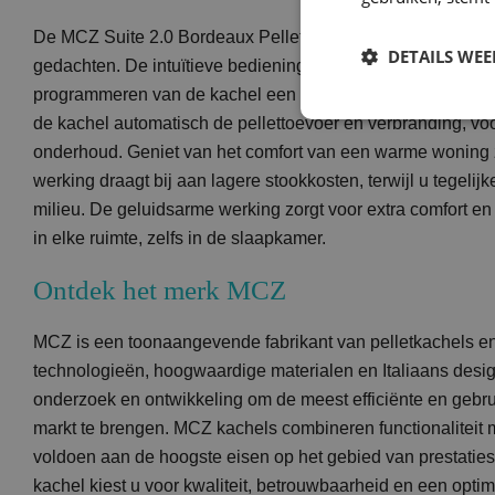
De MCZ Suite 2.0 Bordeaux Pelletkachel Geluidsarm is o
DETAILS WE
gedachten. De intuïtieve bediening maakt het instellen va
programmeren van de kachel een fluitje van een cent. Dank
de kachel automatisch de pellettoevoer en verbranding, voo
onderhoud. Geniet van het comfort van een warme woning
werking draagt bij aan lagere stookkosten, terwijl u tegelijk
milieu. De geluidsarme werking zorgt voor extra comfort en
in elke ruimte, zelfs in de slaapkamer.
Ontdek het merk MCZ
MCZ is een toonaangevende fabrikant van pelletkachels en
technologieën, hoogwaardige materialen en Italiaans design
onderzoek en ontwikkeling om de meest efficiënte en gebru
markt te brengen. MCZ kachels combineren functionaliteit 
voldoen aan de hoogste eisen op het gebied van prestati
kachel kiest u voor kwaliteit, betrouwbaarheid en een opti