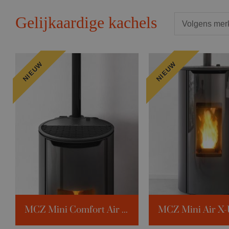
Gelijkaardige kachels
NIEUW
NIEUW
MCZ Mini Comfort Air X-Up - Staal
Verw. volume:
231m³
Verw. volume:
1