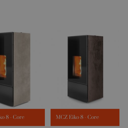
o 8 - Core
MCZ Eiko 8 - Core
ume:
229m³
Verw. volume:
229m³