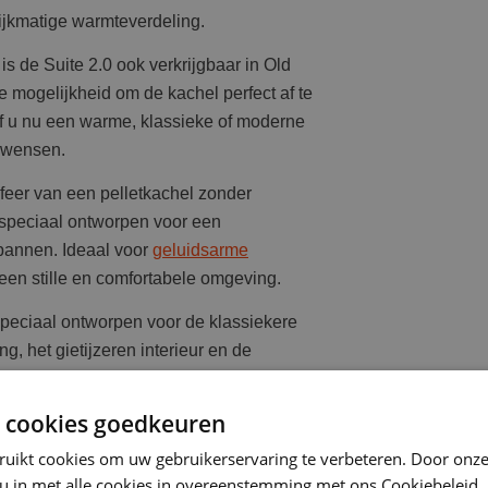
ijkmatige warmteverdeling.
s de Suite 2.0 ook verkrijgbaar in Old
 mogelijkheid om de kachel perfect af te
f u nu een warme, klassieke of moderne
uw wensen.
feer van een pelletkachel zonder
 speciaal ontworpen voor een
spannen. Ideaal voor
geluidsarme
een stille en comfortabele omgeving.
peciaal ontworpen voor de klassiekere
, het gietijzeren interieur en de
ing die perfect past in een traditioneel
ke ruimte.
 cookies goedkeuren
ruikt cookies om uw gebruikerservaring te verbeteren. Door onze
Pelletkachel Geluidsarm
 u in met alle cookies in overeenstemming met ons Cookiebeleid.