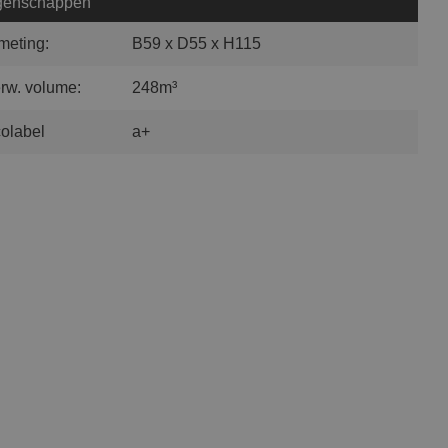
genschappen
meting:
B59 x D55 x H115
rw. volume:
248m³
olabel
a+