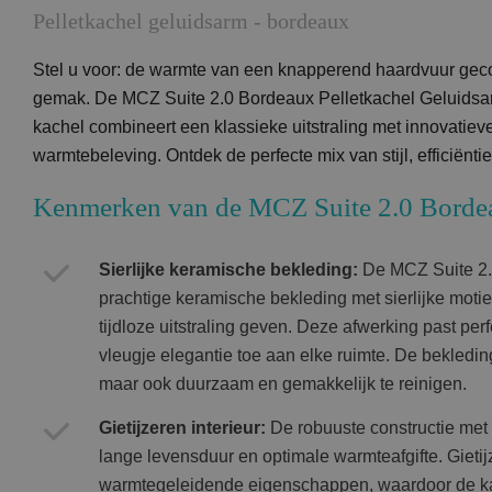
Pelletkachel geluidsarm - bordeaux
Stel u voor: de warmte van een knapperend haardvuur ge
gemak. De MCZ Suite 2.0 Bordeaux Pelletkachel Geluidsar
kachel combineert een klassieke uitstraling met innovatiev
warmtebeleving. Ontdek de perfecte mix van stijl, efficiënt
Kenmerken van de MCZ Suite 2.0 Borde
Sierlijke keramische bekleding:
De MCZ Suite 2.0
prachtige keramische bekleding met sierlijke moti
tijdloze uitstraling geven. Deze afwerking past perf
vleugje elegantie toe aan elke ruimte. De bekleding 
maar ook duurzaam en gemakkelijk te reinigen.
Gietijzeren interieur:
De robuuste constructie met 
lange levensduur en optimale warmteafgifte. Gietij
warmtegeleidende eigenschappen, waardoor de kach