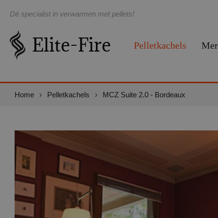
Dé specialist in verwarmen met pellets!
Pelletkachels
Mer
Home
›
Pelletkachels
›
MCZ Suite 2.0 - Bordeaux