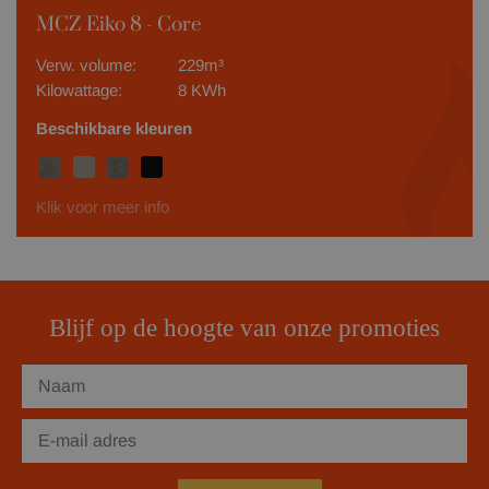
MCZ Eiko 8 - Core
Verw. volume:
229m³
Kilowattage:
8 KWh
Beschikbare kleuren
Klik voor meer info
Blijf op de hoogte van onze promoties