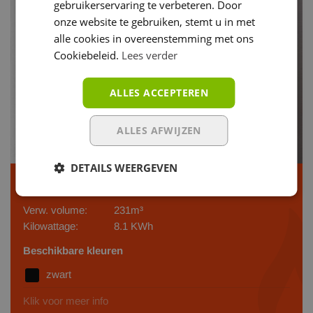
gebruikerservaring te verbeteren. Door
onze website te gebruiken, stemt u in met
alle cookies in overeenstemming met ons
Cookiebeleid.
Lees verder
ALLES ACCEPTEREN
ALLES AFWIJZEN
DETAILS WEERGEVEN
MCZ Mini Comfort Air X-Up - Staal
Verw. volume:
231m³
Kilowattage:
8.1 KWh
Beschikbare kleuren
zwart
Klik voor meer info