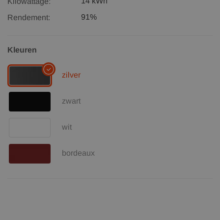
14 kWh
Kilowattage:
91%
Rendement:
Kleuren
zilver
zwart
wit
bordeaux