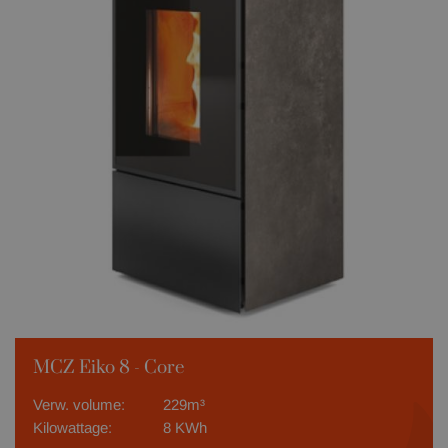
MCZ Eiko 8 - Core
Verw. volume:
229m³
Kilowattage:
8 KWh