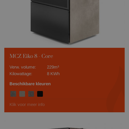
MCZ Eiko 8 - Core
Verw. volume:
229m³
Kilowattage:
8 KWh
Beschikbare kleuren
Klik voor meer info