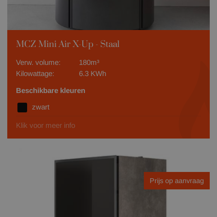
MCZ Mini Air X-Up - Staal
Verw. volume:
180m³
Kilowattage:
6.3 KWh
Beschikbare kleuren
zwart
Klik voor meer info
Prijs op aanvraag