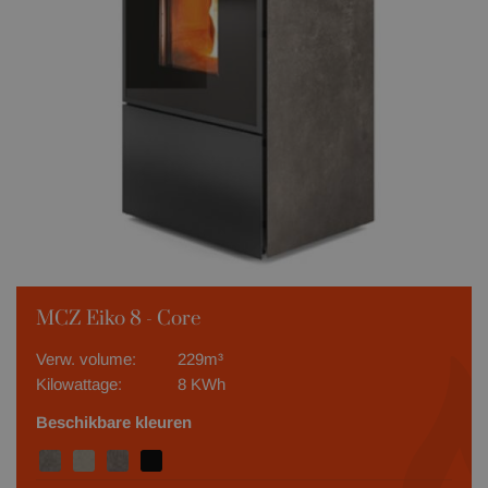
MCZ Eiko 8 - Core
Verw. volume:
229m³
Kilowattage:
8 KWh
Beschikbare kleuren