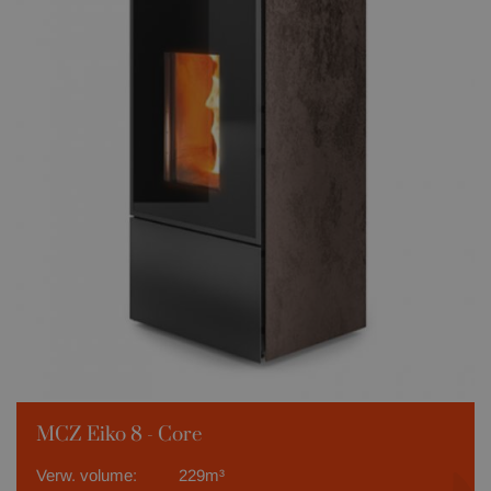
MCZ Eiko 8 - Core
Verw. volume:
229m³