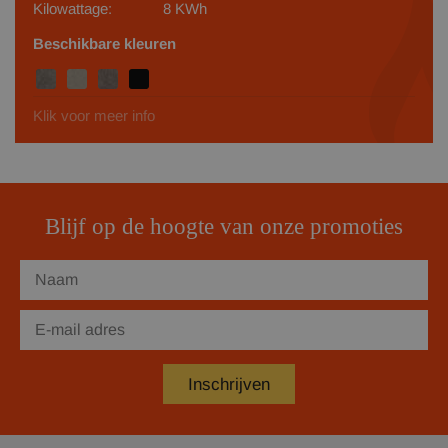
Kilowattage:
8 KWh
Beschikbare kleuren
Klik voor meer info
Blijf op de hoogte van onze promoties