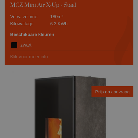
MCZ Mini Air X-Up - Staal
Verw. volume:
180m³
Kilowattage:
6.3 KWh
Beschikbare kleuren
zwart
Klik voor meer info
Prijs op aanvraag