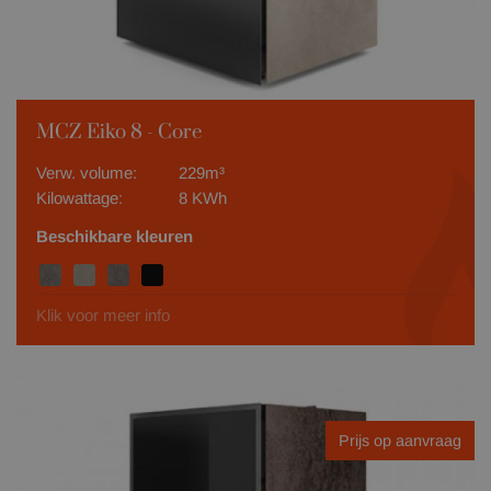
MCZ Eiko 8 - Core
Verw. volume:
229m³
Kilowattage:
8 KWh
Beschikbare kleuren
Klik voor meer info
Prijs op aanvraag