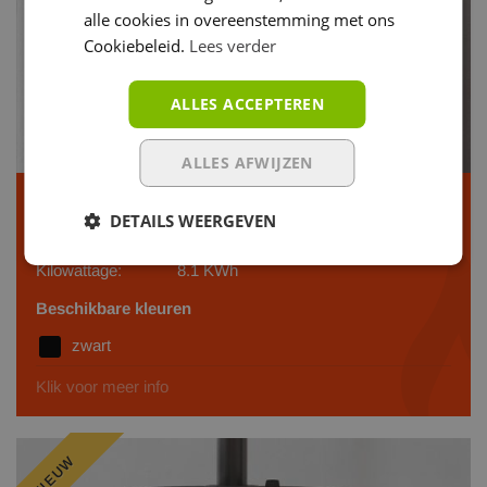
alle cookies in overeenstemming met ons
Cookiebeleid.
Lees verder
ALLES ACCEPTEREN
ALLES AFWIJZEN
MCZ Mini Comfort Air X-Up - Staal
DETAILS WEERGEVEN
Verw. volume:
231m³
Kilowattage:
8.1 KWh
Beschikbare kleuren
zwart
Klik voor meer info
NIEUW