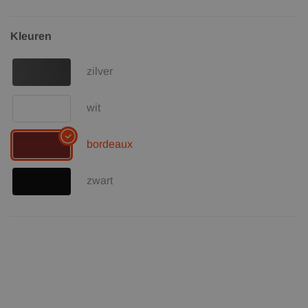
Kleuren
zilver
wit
bordeaux
zwart