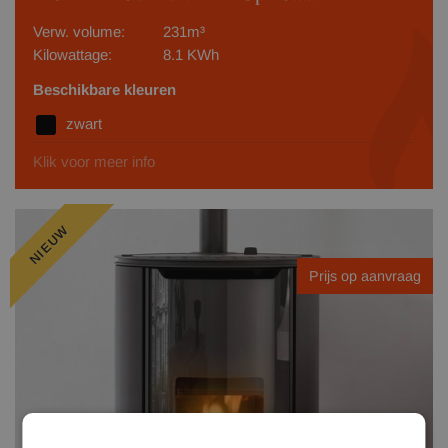
Verw. volume:
231m³
Kilowattage:
8.1 KWh
Beschikbare kleuren
zwart
Klik voor meer info
NIEUW
Prijs op aanvraag