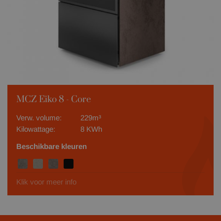
MCZ Eiko 8 - Core
Verw. volume:
229m³
Kilowattage:
8 KWh
Beschikbare kleuren
Klik voor meer info