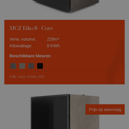
MCZ Eiko 8 - Core
Verw. volume:
229m³
Kilowattage:
8 KWh
Beschikbare kleuren
Klik voor meer info
Prijs op aanvraag