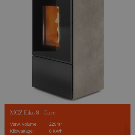
MCZ Eiko 8 - Core
Verw. volume:
229m³
Kilowattage:
8 KWh