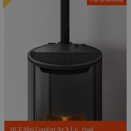
Prijs op aanvraag
MCZ Mini Comfort Air X-Up - Staal