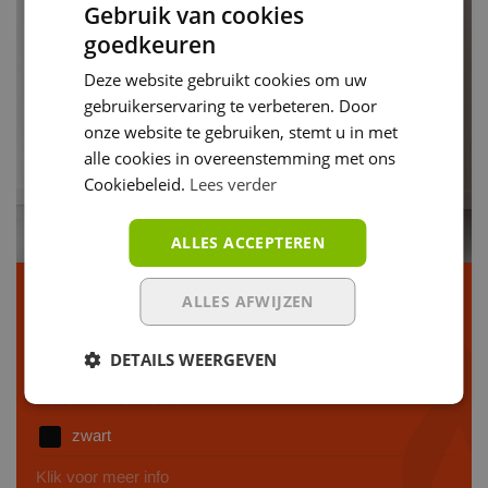
Gebruik van cookies
goedkeuren
Deze website gebruikt cookies om uw
gebruikerservaring te verbeteren. Door
onze website te gebruiken, stemt u in met
alle cookies in overeenstemming met ons
Cookiebeleid.
Lees verder
ALLES ACCEPTEREN
MCZ Mini Air X-Up - Staal
ALLES AFWIJZEN
Verw. volume:
180m³
DETAILS WEERGEVEN
Kilowattage:
6.3 KWh
Beschikbare kleuren
zwart
Klik voor meer info