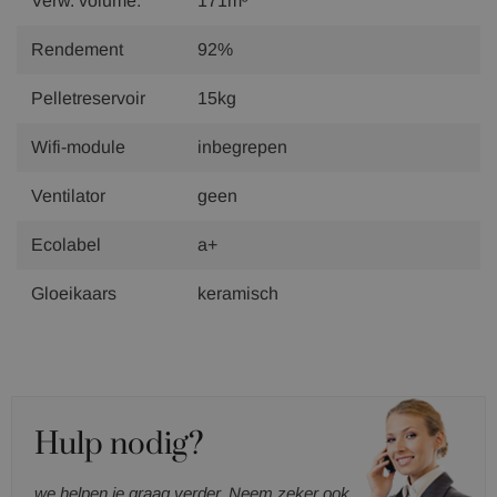
Verw. volume:
171m³
Rendement
92%
Pelletreservoir
15kg
Wifi-module
inbegrepen
Ventilator
geen
Ecolabel
a+
Gloeikaars
keramisch
Hulp nodig?
we helpen je graag verder. Neem zeker ook