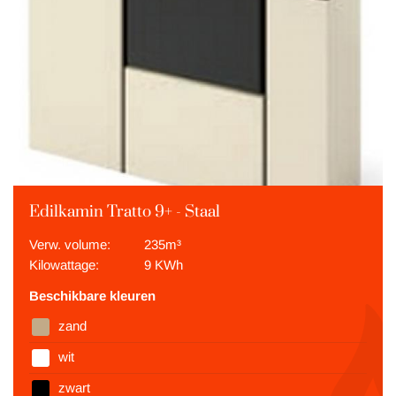
Edilkamin Tratto 9+ - Staal
Verw. volume:
235m³
Kilowattage:
9 KWh
Beschikbare kleuren
zand
wit
zwart