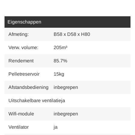
Eigenschappen
Afmeting:
B58 x D58 x H80
Verw. volume:
205m³
Rendement
85.7%
Pelletreservoir
15kg
Afstandsbediening
inbegrepen
Uitschakelbare ventilatie
ja
Wifi-module
inbegrepen
Ventilator
ja