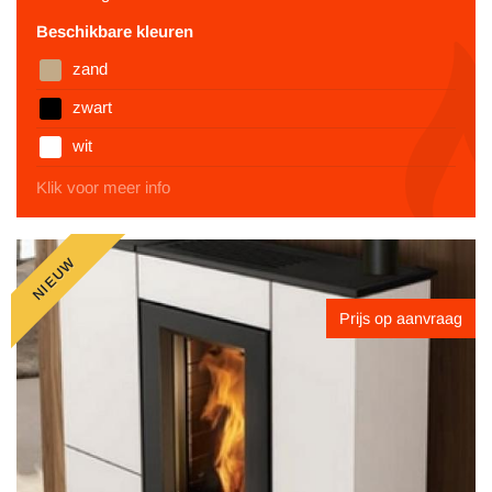
Beschikbare kleuren
zand
zwart
wit
Klik voor meer info
NIEUW
Prijs op aanvraag