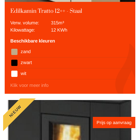
Edilkamin Tratto 12++ - Staal
Verw. volume:
315m³
Kilowattage:
12 KWh
Beschikbare kleuren
zand
zwart
wit
Klik voor meer info
NIEUW
Prijs op aanvraag