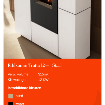
Edilkamin Tratto 12++ - Staal
Verw. volume:
315m³
Kilowattage:
12 KWh
Beschikbare kleuren
zand
zwart