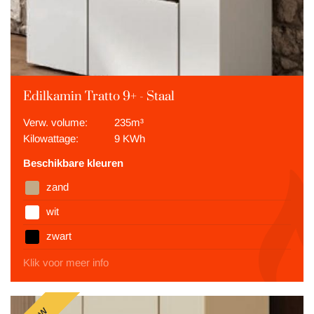
Edilkamin Tratto 9+ - Staal
Verw. volume:
235m³
Kilowattage:
9 KWh
Beschikbare kleuren
zand
wit
zwart
Klik voor meer info