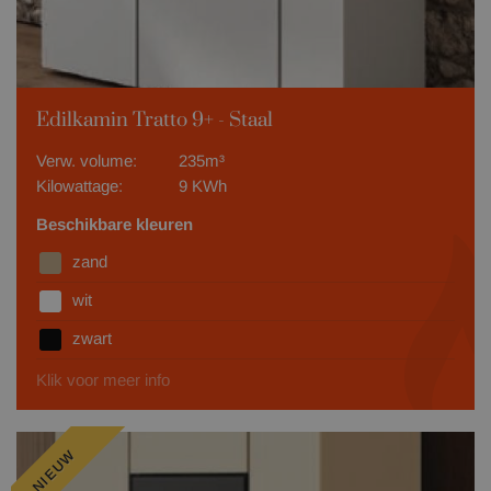
Edilkamin Tratto 9+ - Staal
Verw. volume:
235m³
Kilowattage:
9 KWh
Beschikbare kleuren
zand
wit
zwart
Klik voor meer info
NIEUW