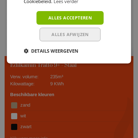
Cookiebeleid.
Lees verder
ALLES ACCEPTEREN
ALLES AFWIJZEN
DETAILS WEERGEVEN
Edilkamin Tratto 9+ - Staal
Verw. volume:
235m³
Kilowattage:
9 KWh
Beschikbare kleuren
zand
wit
zwart