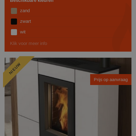
Beschikbare kleuren
zand
zwart
wit
Klik voor meer info
NIEUW
Prijs op aanvraag