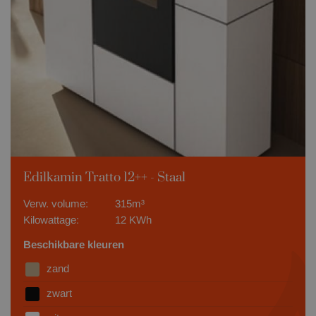
Edilkamin Tratto 12++ - Staal
Verw. volume:
315m³
Kilowattage:
12 KWh
Beschikbare kleuren
zand
zwart