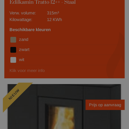
Edilkamin Tratto 12++ - Staal
Verw. volume:
315m³
Kilowattage:
12 KWh
Beschikbare kleuren
zand
zwart
wit
Klik voor meer info
NIEUW
Prijs op aanvraag