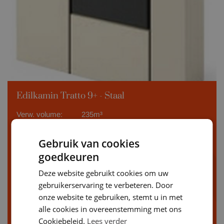
Edilkamin Tratto 9+ - Staal
Verw. volume:
235m³
Kilowattage:
9 KWh
Gebruik van cookies
Beschikbare kleuren
goedkeuren
zand
Deze website gebruikt cookies om uw
wit
gebruikerservaring te verbeteren. Door
zwart
onze website te gebruiken, stemt u in met
alle cookies in overeenstemming met ons
Klik voor meer info
Cookiebeleid.
Lees verder