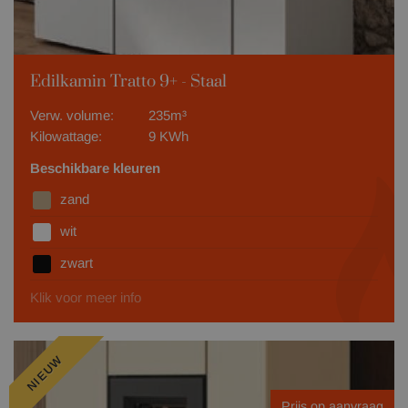
Edilkamin Tratto 9+ - Staal
Verw. volume:
235m³
Kilowattage:
9 KWh
Beschikbare kleuren
zand
wit
zwart
Klik voor meer info
NIEUW
Prijs op aanvraag