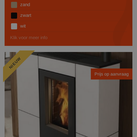
zand
zwart
wit
Klik voor meer info
NIEUW
Prijs op aanvraag