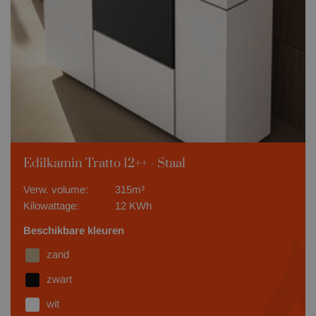
Edilkamin Tratto 12++ - Staal
Verw. volume:
315m³
Kilowattage:
12 KWh
Beschikbare kleuren
zand
zwart
wit