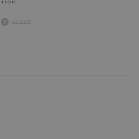
g neemt.
wat is dit?