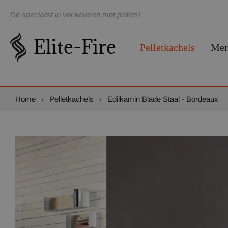
Dé specialist in verwarmen met pellets!
Pelletkachels
Mer
Home
›
Pelletkachels
›
Edilkamin Blade Staal - Bordeaux