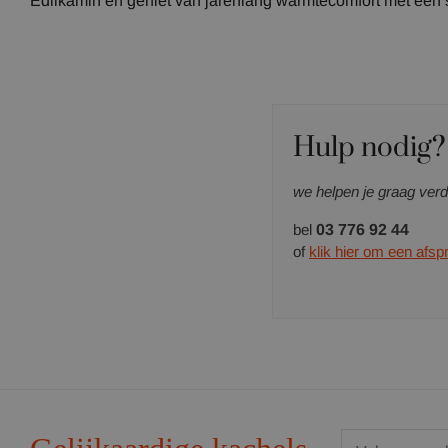
Edilkamin en geniet van jarenlang warmtecomfort met een s
Hulp nodig?
we helpen je graag verd
bel
03 776 92 44
of
klik hier om een afs