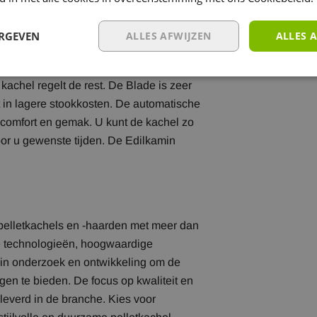
ERGEVEN
ALLES AFWIJZEN
ALLES 
uiksgemak in gedachten. Het vullen van
te temperatuur in via het intuïtieve
achel regelt de rest. De Blade is zeer
t in lagere stookkosten. De automatische
 comfort en gemak. U kunt de kachel zo
oor u gewenste tijden. De Edilkamin
 pelletkachels en -haarden met meer dan
ve technologieën, hoogwaardige
u in onderzoek en ontwikkeling om de
gen te bieden. De focus op kwaliteit en
leverd in de branche. Kies voor