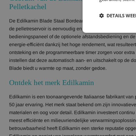
Pelletkachel
DETAILS WE
De Edilkamin Blade Staal Bordeaux is ontworpen met gebr
de pelletreservoir is eenvoudig en gaat snel. Stel de gewens
bedieningspaneel of de optionele afstandsbediening en de k
energie-efficiënt dankzij het hoge rendement, wat resulteer
ontsteking en de programmeerbare timer zorgen voor extra
instellen dat deze automatisch aan- en uitschakelt op de d
Blade biedt u warmte op maat, zonder gedoe.
Ontdek het merk Edilkamin
Edilkamin is een toonaangevende Italiaanse fabrikant van
50 jaar ervaring. Het merk staat bekend om zijn innovatie
materialen en oog voor detail. Edilkamin investeert contin
meest efficiënte en milieuvriendelijke verwarmingsoplossin
betrouwbaarheid heeft Edilkamin een sterke reputatie opge