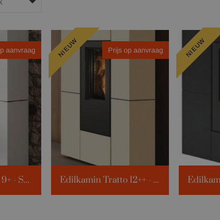
NIEUW
NIEUW
op aanvraag
Prijs op aanvraag
Edilkamin Tratto 9+ - Staal
Edilkamin Tratto 12++ - Staal
35m³
Verw. volume:
315m³
Verw. vol
 KWh
Kilowattage:
12 KWh
Kilowatta