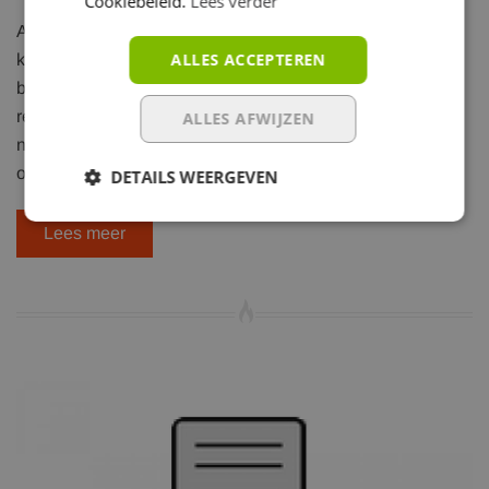
Cookiebeleid.
Lees verder
Af en toe krijgen we een bezorgde klant aan de lijn die
ALLES ACCEPTEREN
klaagt over hevige rookontwikkeling tijdens de eerste
branduren van een gloednieuwe kachel. Vertoont de
recente aanwinst nu al gebreken of is de rookgasafvoer
ALLES AFWIJZEN
niet juist geplaatst?. Gelukkig is de oorzaak heel wat
onschuldiger. Bij een ni...
DETAILS WEERGEVEN
Lees meer