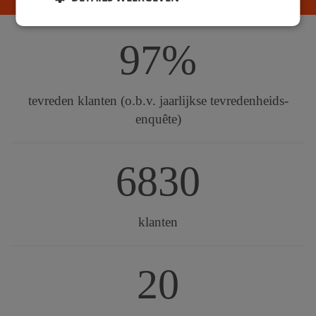
97%
tevreden klanten (o.b.v. jaarlijkse tevredenheids-
enquête)
6830
klanten
20