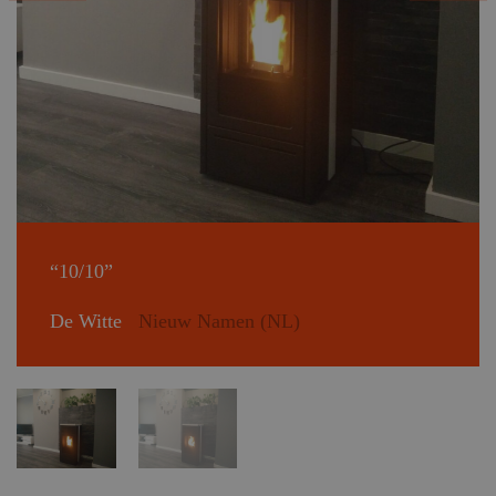
“10/10”
De Witte
Nieuw Namen (NL)