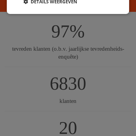
DETAILS WEERGEVEN
97%
tevreden klanten (o.b.v. jaarlijkse tevredenheids-
enquête)
6830
klanten
20