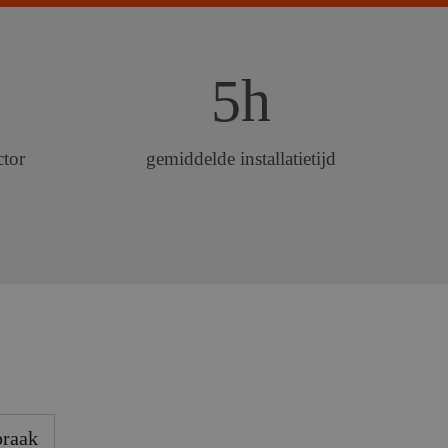
5h
ctor
gemiddelde installatietijd
praak