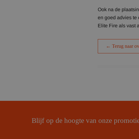
Ook na de plaatsing
en goed advies te 
Elite Fire als vas
← Terug naar ov
Blijf op de hoogte van onze promoti