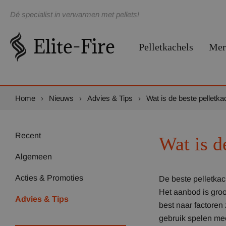
Dé specialist in verwarmen met pellets!
Pelletkachels
Mer
Home
›
Nieuws
›
Advies & Tips
›
Wat is de beste pelletka
Recent
Wat is d
Algemeen
Acties & Promoties
De beste pelletkac
Het aanbod is groo
Advies & Tips
best naar factoren
gebruik spelen me