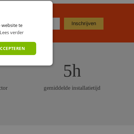
 website te
Lees verder
ACCEPTEREN
5h
ctor
gemiddelde installatietijd