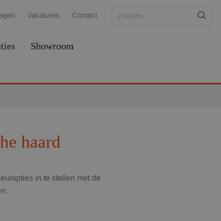
ragen
Vacatures
Contact
ties
Showroom
che haard
leuropties in te stellen met de
en.