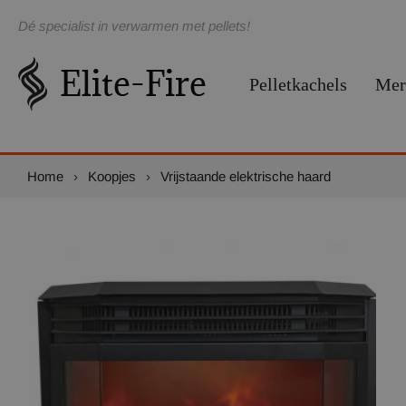
Dé specialist in verwarmen met pellets!
Pelletkachels
Mer
Home
›
Koopjes
›
Vrijstaande elektrische haard