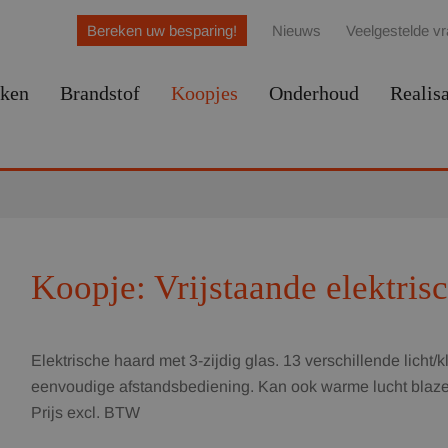
Bereken uw besparing!
Nieuws
Veelgestelde v
ken
Brandstof
Koopjes
Onderhoud
Realisa
Koopje: Vrijstaande elektris
Elektrische haard met 3-zijdig glas. 13 verschillende licht/k
eenvoudige afstandsbediening. Kan ook warme lucht blaz
Prijs excl. BTW