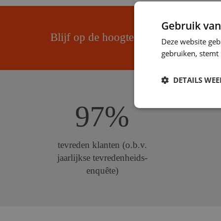
Gebruik van
Blijf op de hoogte van onze promoti
Deze website geb
gebruiken, stemt
DETAILS WE
97%
tevreden klanten (o.b.v.
jaarlijkse tevredenheids-
enquête)